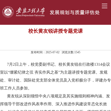
校长黄友锐讲授专题党课
发布时间：2025-07-02 浏览次数:
1545
7
月
2
日
上午
，校党委副书记、校长黄友锐
在行政楼
1314
会议
室以
“
绷紧纪律之弦 夯实作风之基
”
为主题讲授专题党课
。发规
处、审计处、国际处党支部全体党员及入党积极分子，
评建办专
班工作人员参加
。
黄友锐
从深刻领悟中央八项规定及其
实施细则
精神内涵、发
挥领导干部改进作风表率作用、深入推进作风建设常态化长效