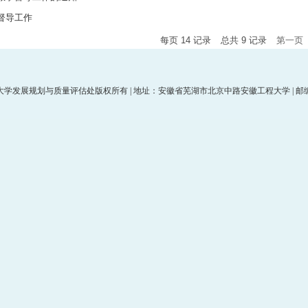
督导工作
每页
14
记录
总共
9
记录
第一页
学发展规划与质量评估处版权所有 | 地址：安徽省芜湖市北京中路安徽工程大学 | 邮编：