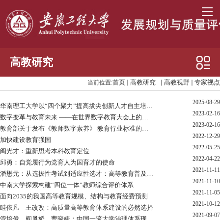
高教研究
首页
高教研究
高教视野
专家视点
当前位置:
高教视野
2025-08-29
信息动态
华南理工大学以“四个聚力”提高拔尖创新人才自主培养质量
2023-02-16
数字变革与教育未来 ——在世界数字教育大会上的主旨演讲
专家视点
2023-02-16
教育部关于发布《教师数字素养》 教育行业标准的通知
2022-12-29
加快建设教育强国
大学建设
2022-05-25
阎光才：重新思考本科教育定位
2022-04-22
高教项目
邱勇：自觉履行为党育人为国育才的使命
2021-11-11
潘懋元：从选拔性考试到适应性选才：高等教育普及化阶段试行“套...
2021-11-10
中南大学探索构建“四位一体”教师综合评价体系
2021-11-05
面向2035的我国高等教育规模、结构与教育经费预测
2021-10-12
眭依凡 王改改：高质量高等教育体系建设的必然选择
2021-09-07
管培俊 阎凤桥 曹晓婕：中国一流大学治理体系现代化研究