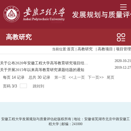
高教研究
首页
高教研究
高教项目
项目管理
当前位置:
高教视野
2020-10-21
大学建设
关于公布2020年安徽工程大学高等教育研究项目结题验收结果的通知
2019-12-27
关于开展2015年以来高等教育研究课题结题的通知
高教项目
每页
14
记录
总共
30
记录
第一页
<<上一页
下一页>>
尾页
项目管理
页码
3
/
3
跳转到
安徽工程大学发展规划与质量评估处版权所有 | 地址：安徽省芜湖市北京中路安徽工
程大学 | 邮编：241000